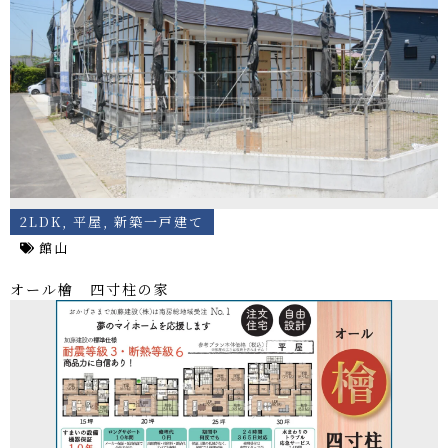
2LDK
,
平屋
,
新築一戸建て
館山
オール檜 四寸柱の家