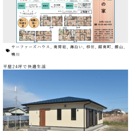
サーファーズハウス
,
南房総
,
海沿い
,
移住
,
鋸南町
,
館山
,
鴨川
平屋24坪で快適生活