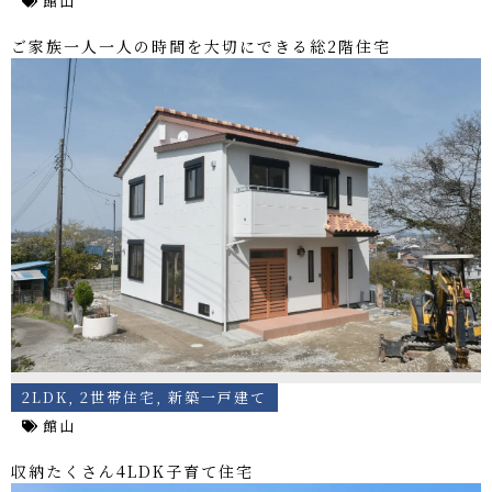
館山
ご家族一人一人の時間を大切にできる総2階住宅
2LDK
,
2世帯住宅
,
新築一戸建て
館山
収納たくさん4LDK子育て住宅