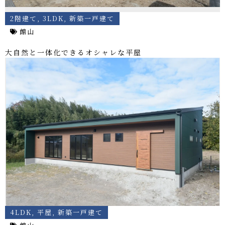
2階建て
,
3LDK
,
新築一戸建て
館山
大自然と一体化できるオシャレな平屋
4LDK
,
平屋
,
新築一戸建て