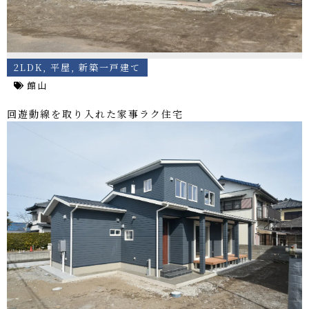
2LDK
,
平屋
,
新築一戸建て
館山
回遊動線を取り入れた家事ラク住宅