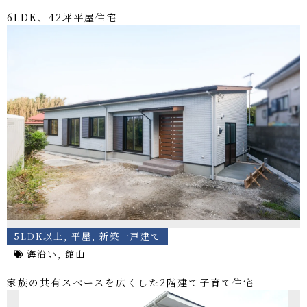
6LDK、42坪平屋住宅
5LDK以上
,
平屋
,
新築一戸建て
海沿い
,
館山
家族の共有スペースを広くした2階建て子育て住宅