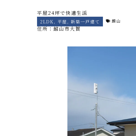
平屋24坪で快適生活
館山
2LDK
,
平屋
,
新築一戸建て
住所：館山市
大賀