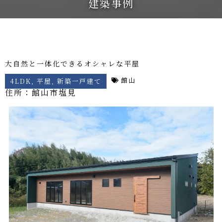
建築事例
大自然と一体化できるオシャレな平屋
館山
4LDK
,
平屋
,
新築一戸建て
住所：館山市
塩見