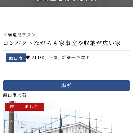
＜構造見学会＞
コンパクトながらも家事室や収納が広い家
2LDK
,
平屋
,
新築一戸建て
館山市
場所
館山市
犬石
終了しました