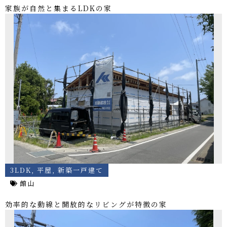
家族が自然と集まるLDKの家
3LDK
,
平屋
,
新築一戸建て
館山
効率的な動線と開放的なリビングが特徴の家