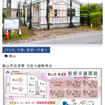
2LDK
,
平屋
,
新築一戸建て
館山
館山市長須賀 宅地分譲販売会