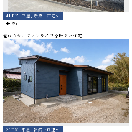
4LDK
,
平屋
,
新築一戸建て
館山
憧れのサーフィンライフを叶えた住宅
2LDK
,
平屋
,
新築一戸建て