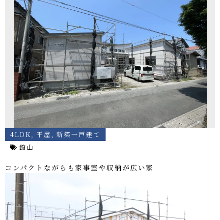
4LDK
,
平屋
,
新築一戸建て
館山
コンパクトながらも家事室や収納が広い家