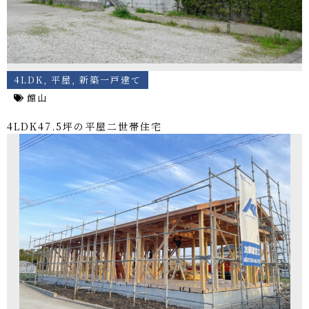
4LDK
,
平屋
,
新築一戸建て
館山
4LDK47.5坪の平屋二世帯住宅