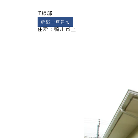
T様邸
新築一戸建て
住所：鴨川市
上