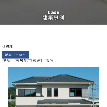
Case
建築事例
O様邸
新築一戸建て
住所：南房総市
富浦町深名