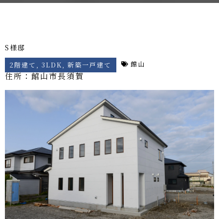
S様邸
館山
2階建て
,
3LDK
,
新築一戸建て
住所：館山市
長須賀