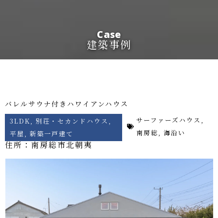
Case
建築事例
バレルサウナ付きハワイアンハウス
サーファーズハウス
,
3LDK
,
別荘・セカンドハウス
,
南房総
,
海沿い
平屋
,
新築一戸建て
住所：南房総市
北朝夷