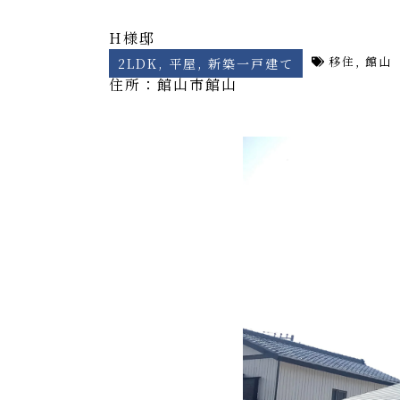
H様邸
移住
,
館山
2LDK
,
平屋
,
新築一戸建て
住所：館山市
館山