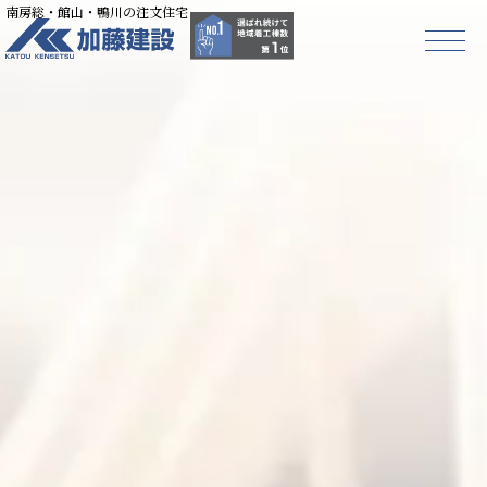
南房総・館山・鴨川の注文住宅