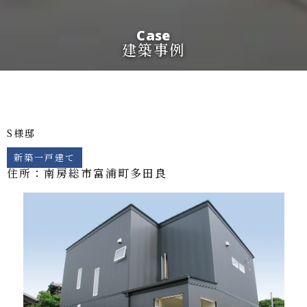
Case
建築事例
S様邸
新築一戸建て
住所：南房総市
富浦町多田良