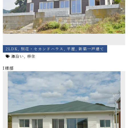
2LDK
,
別荘・セカンドハウス
,
平屋
,
新築一戸建て
海沿い
,
移住
I様邸