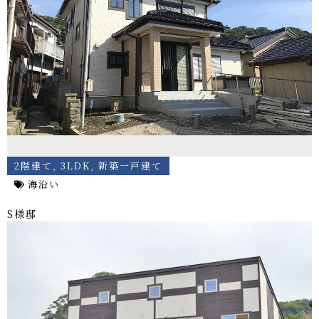
2階建て
,
3LDK
,
新築一戸建て
海沿い
S様邸