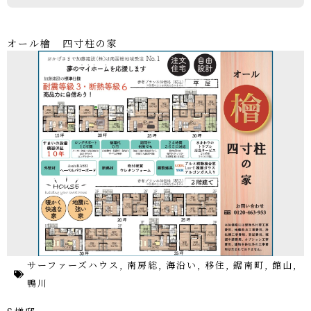
オール檜 四寸柱の家
サーファーズハウス
,
南房総
,
海沿い
,
移住
,
鋸南町
,
館山
,
鴨川