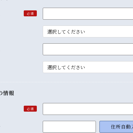
望
必須
望
の情報
必須
号
住所自動