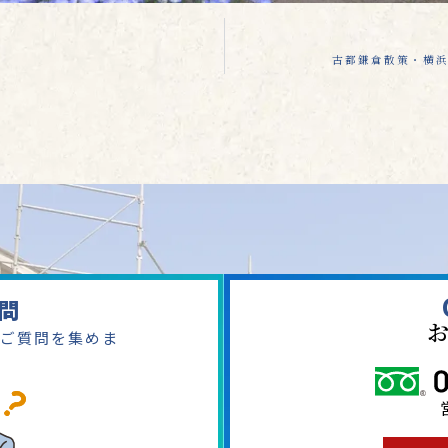
古都鎌倉散策・横
問
ご質問を集めま