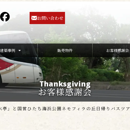
お問い合わせ
建築事例
販売物件
お客様感謝会
Thanksgiving
お客様感謝会
水亭」と国営ひたち海浜公園ネモフィラの丘日帰りバスツ